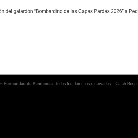
ión del galardón “Bombardino de las Capas Pardas 2026” a Ped
26
Hermandad de Penitencia
. Todos los derechos reservados. | Catch Resp