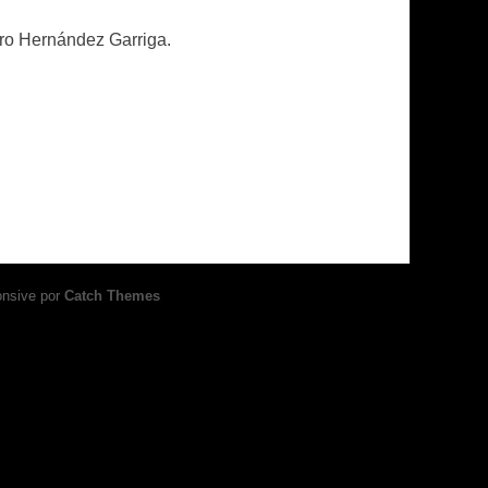
ro Hernández Garriga.
onsive por
Catch Themes