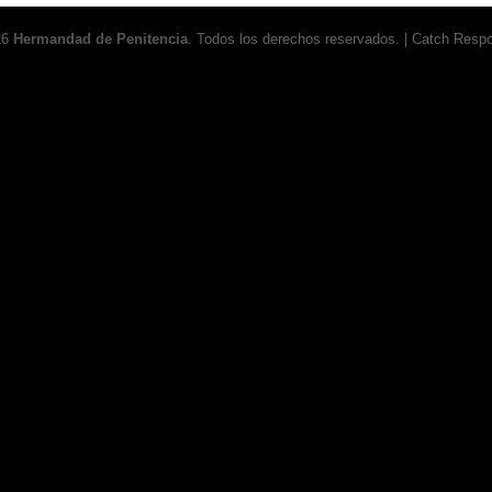
26
Hermandad de Penitencia
. Todos los derechos reservados. | Catch Resp