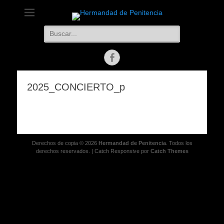
Hermandad de
Capas Pardas, Zamora
Buscar:
Penitencia
Facebook
2025_CONCIERTO_p
Derechos de copia © 2026
Hermandad de Penitencia
. Todos los
derechos reservados. | Catch Responsive por
Catch Themes