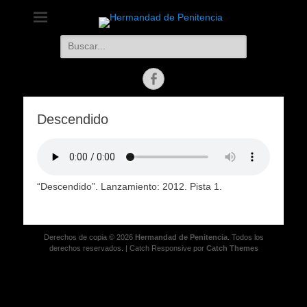
Hermandad de
Capas Pardas, Zamora
Buscar:
Penitencia
Facebook
Descendido
“Descendido”. Lanzamiento: 2012. Pista 1.
Derechos de copia © 2026
Hermandad de Penitencia
. Todos los
derechos reservados. | Catch Responsive por
Catch Themes