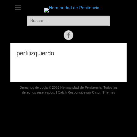
Hermandad de
Capas Pardas, Zamora
Buscar:
Penitencia
Facebook
perfilizquierdo
Derechos de copia © 2026
Hermandad de Penitencia
. Todos los
derechos reservados. | Catch Responsive por
Catch Themes